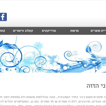
יית מוצרים
מראות
פרוייקטים
קטלוג עיטורים
קטלוג 
י הזזה
ה חוסכים מקום ניכר בחדר האמבטיה, שעה שהדלתות מוגפות ולא נפתחות לתוך חד
ם: עגולים, מרובעים, דלת דו ממדית או חד ממדית. כמו כן, המקלחונים יכולים לה
ני הזזה ניתנים לעיצוב בשלל דרכים של הפאנל הקדמי: שקוף, חלק, עם ויטראז'ים